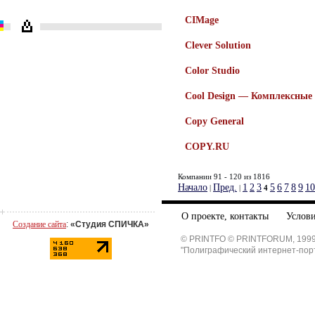
CIMage
Clever Solution
Color Studio
Cool Design — Комплексные
Copy General
COPY.RU
Компании 91 - 120 из 1816
Начало
Пред.
1
2
3
5
6
7
8
9
10
|
|
4
О проекте, контакты
Услови
Создание сайта
:
«Студия СПИЧКА»
© PRINTFO © PRINTFORUM, 1999
"Полиграфический интернет-пор