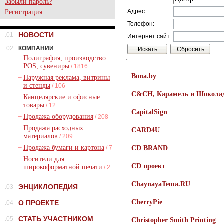
Забыли пароль?
Адрес:
Регистрация
Телефон:
НОВОСТИ
.01
Интернет сайт:
.02
КОМПАНИИ
–
Полиграфия, производство
POS, сувениры
/ 1816
Bona.by
–
Наружная реклама, витрины
и стенды
/ 106
C&CH, Карамель и Шокола
–
Канцелярские и офисные
товары
/ 12
CapitalSign
–
Продажа оборудования
/ 208
–
Продажа расходных
CARD4U
материалов
/ 209
–
Продажа бумаги и картона
/ 7
CD BRAND
–
Носители для
CD проект
широкоформатной печати
/ 2
ChaynayaTema.RU
ЭНЦИКЛОПЕДИЯ
.03
CherryPie
О ПРОЕКТЕ
.04
СТАТЬ УЧАСТНИКОМ
.05
Christopher Smith Printing