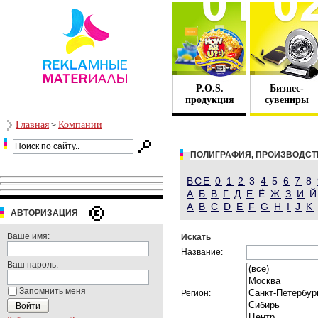
P.O.S.
Бизнес-
продукция
сувениры
Главная
Компании
>
ПОЛИГРАФИЯ, ПРОИЗВОДСТ
ВСЕ
0
1
2
3
4
5
6
7
8
А
Б
В
Г
Д
Е
Ё
Ж
З
И
A
B
C
D
E
F
G
H
I
J
K
АВТОРИЗАЦИЯ
Ваше имя:
Искать
Название:
Ваш пароль:
Запомнить меня
Регион: