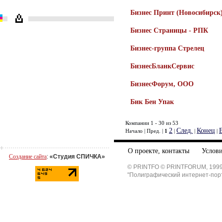
Бизнес Принт (Новосибирск
Бизнес Страницы - РПК
Бизнес-группа Стрелец
БизнесБланкСервис
БизнесФорум, ООО
Бик Бен Упак
Компании 1 - 30 из 53
2
След.
Конец
Начало | Пред. |
1
|
|
|
О проекте, контакты
Услови
Создание сайта
:
«Студия СПИЧКА»
© PRINTFO © PRINTFORUM, 1999
"Полиграфический интернет-пор