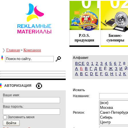
P.O.S.
Бизнес-
продукция
сувениры
Главная
Компании
>
Алфавит
ВСЕ
0
1
2
3
4
5
6
7
8
А
Б
В
Г
Д
Е
Ё
Ж
З
И
A
B
C
D
E
F
G
H
I
J
K
АВТОРИЗАЦИЯ
Искать
Ваше имя:
Название:
Ваш пароль:
Регион:
Запомнить меня