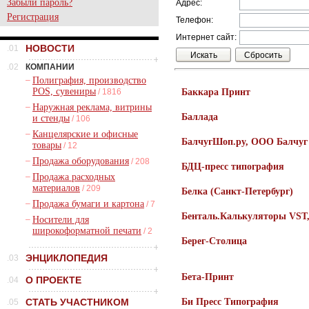
Забыли пароль?
Адрес:
Регистрация
Телефон:
Интернет сайт:
НОВОСТИ
.01
.02
КОМПАНИИ
–
Полиграфия, производство
POS, сувениры
/ 1816
Баккара Принт
–
Наружная реклама, витрины
Баллада
и стенды
/ 106
–
Канцелярские и офисные
БалчугШоп.ру, ООО Балчуг
товары
/ 12
–
Продажа оборудования
/ 208
БДЦ-пресс типография
–
Продажа расходных
материалов
/ 209
Белка (Санкт-Петербург)
–
Продажа бумаги и картона
/ 7
Бенталь.Калькуляторы VST,
–
Носители для
широкоформатной печати
/ 2
Берег-Столица
ЭНЦИКЛОПЕДИЯ
.03
Бета-Принт
О ПРОЕКТЕ
.04
СТАТЬ УЧАСТНИКОМ
Би Пресс Типография
.05