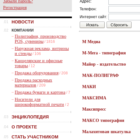
Забыли пароль?
Адрес:
Регистрация
Телефон:
Интернет сайт:
НОВОСТИ
.01
.02
КОМПАНИИ
–
Полиграфия, производство
POS, сувениры
/ 1816
М Медиа
–
Наружная реклама, витрины
М-Мега - типография
и стенды
/ 106
–
Канцелярские и офисные
Майор - издательство
товары
/ 12
–
Продажа оборудования
/ 208
МАК-ПОЛИГРАФ
–
Продажа расходных
материалов
/ 209
МАКИ
–
Продажа бумаги и картона
/ 7
МАКСИМА
–
Носители для
широкоформатной печати
/ 2
Максипресс
ЭНЦИКЛОПЕДИЯ
.03
МАКСО типография
О ПРОЕКТЕ
.04
Малахитовая шкатулка
СТАТЬ УЧАСТНИКОМ
.05