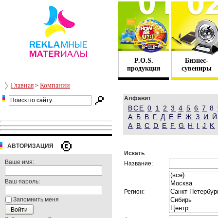
P.O.S.
Бизнес-
продукция
сувениры
Главная
Компании
>
Алфавит
ВСЕ
0
1
2
3
4
5
6
7
8
А
Б
В
Г
Д
Е
Ё
Ж
З
И
A
B
C
D
E
F
G
H
I
J
K
АВТОРИЗАЦИЯ
Искать
Ваше имя:
Название:
Ваш пароль:
Регион:
Запомнить меня