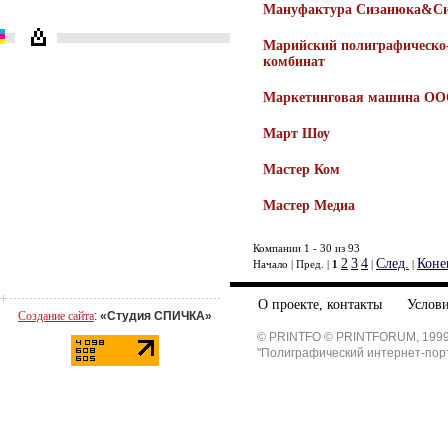
Мануфактура Сизанюка&Си
Марийский полиграфическо
комбинат
Маркетинговая машина О
Март Шоу
Мастер Ком
Мастер Медиа
Компании 1 - 30 из 93
2
3
4
След.
Коне
Начало | Пред. |
1
|
|
О проекте, контакты
Услови
Создание сайта
:
«Студия СПИЧКА»
© PRINTFO © PRINTFORUM, 1999
"Полиграфический интернет-пор