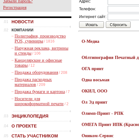
Забыли пароль?
Адрес:
Регистрация
Телефон:
Интернет сайт:
НОВОСТИ
.01
.02
КОМПАНИИ
–
Полиграфия, производство
POS, сувениры
/ 1816
О-Медиа
–
Наружная реклама, витрины
и стенды
/ 106
Облтипография Печатный д
–
Канцелярские и офисные
товары
/ 12
ОГА принт
–
Продажа оборудования
/ 208
–
Продажа расходных
Одна восьмая
материалов
/ 209
ОКИЛ, ООО
–
Продажа бумаги и картона
/ 7
–
Носители для
Ол Эд принт
широкоформатной печати
/ 2
Олимп-Принт - РПК
ЭНЦИКЛОПЕДИЯ
.03
ОМЕГА Принт ИПК (Красно
О ПРОЕКТЕ
.04
СТАТЬ УЧАСТНИКОМ
Оником-Сервис
.05