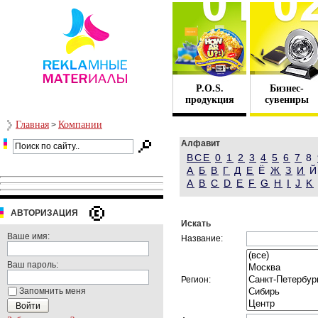
P.O.S.
Бизнес-
продукция
сувениры
Главная
Компании
>
Алфавит
ВСЕ
0
1
2
3
4
5
6
7
8
А
Б
В
Г
Д
Е
Ё
Ж
З
И
A
B
C
D
E
F
G
H
I
J
K
АВТОРИЗАЦИЯ
Искать
Ваше имя:
Название:
Ваш пароль:
Регион:
Запомнить меня