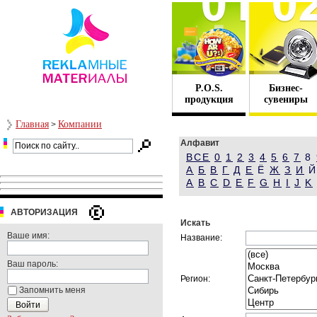
P.O.S.
Бизнес-
продукция
сувениры
Главная
Компании
>
Алфавит
ВСЕ
0
1
2
3
4
5
6
7
8
А
Б
В
Г
Д
Е
Ё
Ж
З
И
A
B
C
D
E
F
G
H
I
J
K
АВТОРИЗАЦИЯ
Искать
Ваше имя:
Название:
Ваш пароль:
Регион:
Запомнить меня