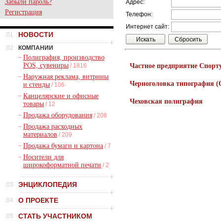
Забыли пароль?
Адрес:
Регистрация
Телефон:
Интернет сайт:
НОВОСТИ
.01
.02
КОМПАНИИ
–
Полиграфия, производство
POS, сувениры
/ 1816
Частное предприятие Спорт
–
Наружная реклама, витрины
Черноголовка типография 
и стенды
/ 106
–
Канцелярские и офисные
Чеховская полиграфия
товары
/ 12
–
Продажа оборудования
/ 208
–
Продажа расходных
материалов
/ 209
–
Продажа бумаги и картона
/ 7
–
Носители для
широкоформатной печати
/ 2
ЭНЦИКЛОПЕДИЯ
.03
О ПРОЕКТЕ
.04
СТАТЬ УЧАСТНИКОМ
.05