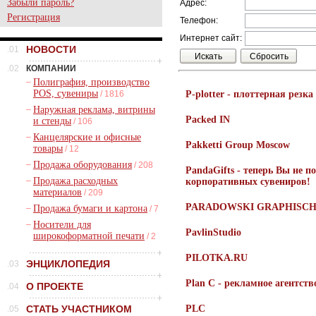
Забыли пароль?
Адрес:
Регистрация
Телефон:
Интернет сайт:
НОВОСТИ
.01
.02
КОМПАНИИ
–
Полиграфия, производство
POS, сувениры
/ 1816
P-plotter - плоттерная резка
–
Наружная реклама, витрины
Packed IN
и стенды
/ 106
–
Канцелярские и офисные
Pakketti Group Moscow
товары
/ 12
–
Продажа оборудования
/ 208
PandaGifts - теперь Вы не п
–
Продажа расходных
корпоративных сувениров!
материалов
/ 209
PARADOWSKI GRAPHISCHE
–
Продажа бумаги и картона
/ 7
–
Носители для
PavlinStudio
широкоформатной печати
/ 2
PILOTKA.RU
ЭНЦИКЛОПЕДИЯ
.03
Plan C - рекламное агентств
О ПРОЕКТЕ
.04
СТАТЬ УЧАСТНИКОМ
PLC
.05