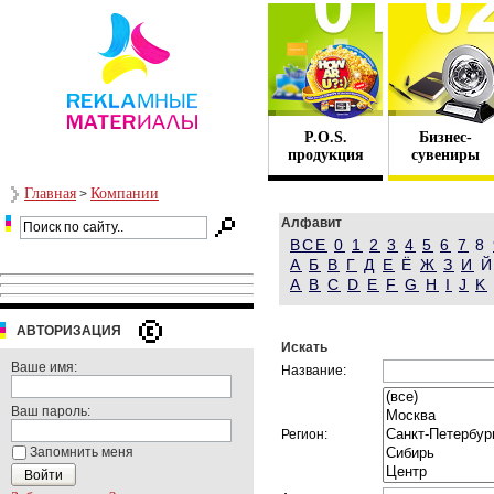
P.O.S.
Бизнес-
продукция
сувениры
Главная
Компании
>
Алфавит
ВСЕ
0
1
2
3
4
5
6
7
8
А
Б
В
Г
Д
Е
Ё
Ж
З
И
A
B
C
D
E
F
G
H
I
J
K
АВТОРИЗАЦИЯ
Искать
Ваше имя:
Название:
Ваш пароль:
Регион:
Запомнить меня