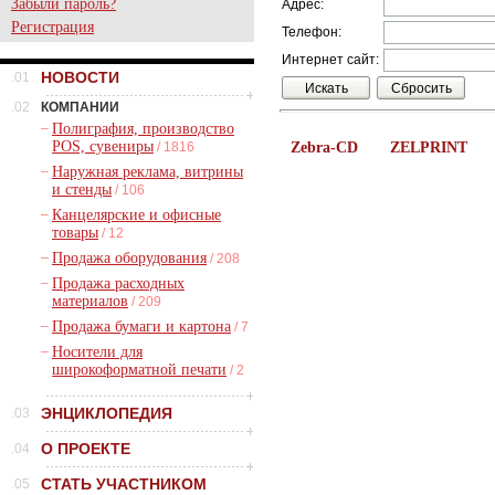
Забыли пароль?
Адрес:
Регистрация
Телефон:
Интернет сайт:
НОВОСТИ
.01
.02
КОМПАНИИ
–
Полиграфия, производство
POS, сувениры
/ 1816
Zebra-CD
ZELPRINT
–
Наружная реклама, витрины
и стенды
/ 106
–
Канцелярские и офисные
товары
/ 12
–
Продажа оборудования
/ 208
–
Продажа расходных
материалов
/ 209
–
Продажа бумаги и картона
/ 7
–
Носители для
широкоформатной печати
/ 2
ЭНЦИКЛОПЕДИЯ
.03
О ПРОЕКТЕ
.04
СТАТЬ УЧАСТНИКОМ
.05