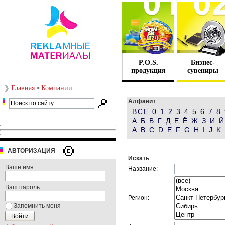
P.O.S.
Бизнес-
продукция
сувениры
Главная
Компании
>
Алфавит
ВСЕ
0
1
2
3
4
5
6
7
8
А
Б
В
Г
Д
Е
Ё
Ж
З
И
A
B
C
D
E
F
G
H
I
J
K
АВТОРИЗАЦИЯ
Искать
Ваше имя:
Название:
Ваш пароль:
Регион:
Запомнить меня