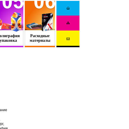
олиграфия
Расходные
упаковка
материалы
ание
,
рг,
рафия