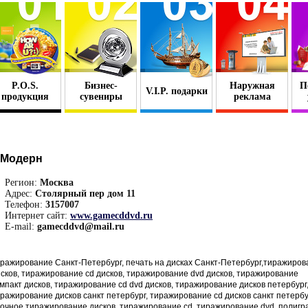
P.O.S.
Бизнес-
Наружная
П
V.I.P. подарки
продукция
сувениры
реклама
-Модерн
Регион:
Москва
Адрес:
Столярный пер дом 11
Телефон:
3157007
Интернет сайт:
www.gamecddvd.ru
E-mail:
gamecddvd@mail.ru
ражирование Санкт-Петербург, печать на дисках Санкт-Петербург,тиражиров
сков, тиражирование cd дисков, тиражирование dvd дисков, тиражирование
мпакт дисков, тиражирование cd dvd дисков, тиражирование дисков петербург
ражирование дисков санкт петербург, тиражирование cd дисков санкт петербу
очное тиражирование дисков, тиражирование cd, тиражирование dvd, полиг