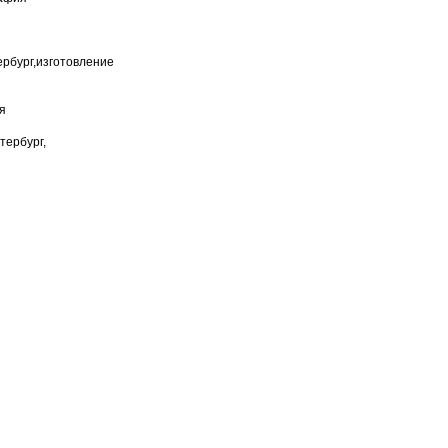
ербург,изготовление
й
я
тербург,