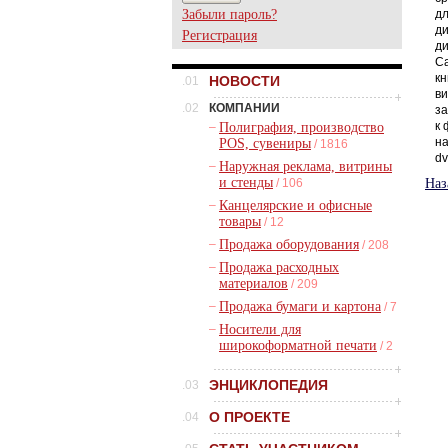
Забыли пароль?
дл
ди
Регистрация
ди
Са
кн
НОВОСТИ
.01
ви
.02
КОМПАНИИ
за
к 
–
Полиграфия, производство
на
POS, сувениры
/ 1816
dv
–
Наружная реклама, витрины
и стенды
/ 106
Наз
–
Канцелярские и офисные
товары
/ 12
–
Продажа оборудования
/ 208
–
Продажа расходных
материалов
/ 209
–
Продажа бумаги и картона
/ 7
–
Носители для
широкоформатной печати
/ 2
ЭНЦИКЛОПЕДИЯ
.03
О ПРОЕКТЕ
.04