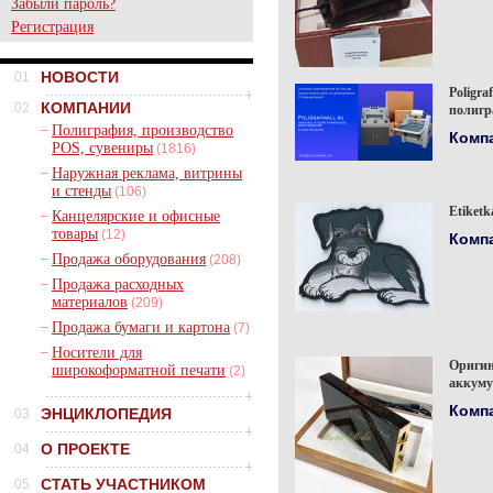
Забыли пароль?
Регистрация
НОВОСТИ
.01
Poligra
КОМПАНИИ
.02
полигр
–
Полиграфия, производство
Комп
POS, сувениры
(1816)
–
Наружная реклама, витрины
и стенды
(106)
Etiket
–
Канцелярские и офисные
товары
(12)
Комп
–
Продажа оборудования
(208)
–
Продажа расходных
материалов
(209)
–
Продажа бумаги и картона
(7)
–
Носители для
Ориги
широкоформатной печати
(2)
аккуму
Комп
ЭНЦИКЛОПЕДИЯ
.03
О ПРОЕКТЕ
.04
СТАТЬ УЧАСТНИКОМ
.05