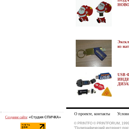
ПОДА
НОВО
Экск
из на
USB 
ИНД
ДИЗА
О проекте, контакты
Услови
Создание сайта
:
«Студия СПИЧКА»
© PRINTFO © PRINTFORUM, 1999
"Полиграфический интернет-пор