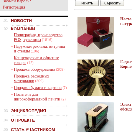
Забыли пароль?
Регистрация
Насто
НОВОСТИ
.01
натур
КОМПАНИИ
.02
–
Полиграфия, производство
POS, сувениры
(1816)
–
Наружная реклама, витрины
и стенды
(106)
–
Канцелярские и офисные
Гадже
товары
(12)
Корпо
–
Продажа оборудования
(208)
–
Продажа расходных
материалов
(209)
–
Продажа бумаги и картона
(7)
–
Носители для
широкоформатной печати
(2)
Элект
обсид
ЭНЦИКЛОПЕДИЯ
.03
О ПРОЕКТЕ
.04
СТАТЬ УЧАСТНИКОМ
.05