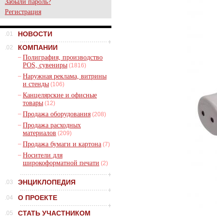
Забыли пароль?
Регистрация
НОВОСТИ
.01
КОМПАНИИ
.02
–
Полиграфия, производство
POS, сувениры
(1816)
–
Наружная реклама, витрины
и стенды
(106)
–
Канцелярские и офисные
товары
(12)
–
Продажа оборудования
(208)
–
Продажа расходных
материалов
(209)
–
Продажа бумаги и картона
(7)
–
Носители для
широкоформатной печати
(2)
ЭНЦИКЛОПЕДИЯ
.03
О ПРОЕКТЕ
.04
СТАТЬ УЧАСТНИКОМ
.05