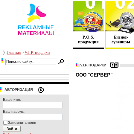
P.O.S.
Бизнес-
продукция
сувениры
Главная
V.I.P. подарки
>
V.I.P. ПОДАРКИ
ООО "СЕРВЕР"
АВТОРИЗАЦИЯ
Ваше имя:
Ваш пароль:
Запомнить меня