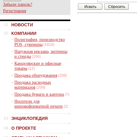
Забыли пароль?
Регистрация
НОВОСТИ
.01
КОМПАНИИ
.02
–
Полиграфия, производство
POS, сувениры
(1816)
–
Наружная реклама, витрины
и стенды
(106)
–
Канцелярские и офисные
товары
(12)
–
Продажа оборудования
(208)
–
Продажа расходных
материалов
(209)
–
Продажа бумаги и картона
(7)
–
Носители для
широкоформатной печати
(2)
ЭНЦИКЛОПЕДИЯ
.03
О ПРОЕКТЕ
.04