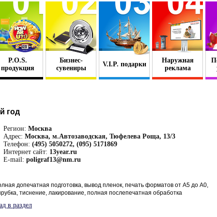
P.O.S.
Бизнес-
Наружная
П
V.I.P. подарки
продукция
сувениры
реклама
-й год
Регион:
Москва
Адрес:
Москва, м.Автозаводская, Тюфелева Роща, 13/3
Телефон:
(495) 5050272, (095) 5171869
Интернет сайт:
13year.ru
E-mail:
poligraf13@nm.ru
лная допечатная подготовка, вывод пленок, печать форматов от А5 до А0,
рубка, тиснение, лакирование, полная послепечатная обработка
ад в раздел