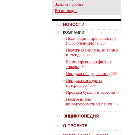
Забыли пароль?
Регистрация
НОВОСТИ
.01
.02
КОМПАНИИ
–
Полиграфия, производство
POS, сувениры
/ 1816
–
Наружная реклама, витрины
и стенды
/ 106
–
Канцелярские и офисные
товары
/ 12
–
Продажа оборудования
/ 208
–
Продажа расходных
материалов
/ 209
–
Продажа бумаги и картона
/ 7
–
Носители для
широкоформатной печати
/ 2
ЭНЦИКЛОПЕДИЯ
.03
О ПРОЕКТЕ
.04