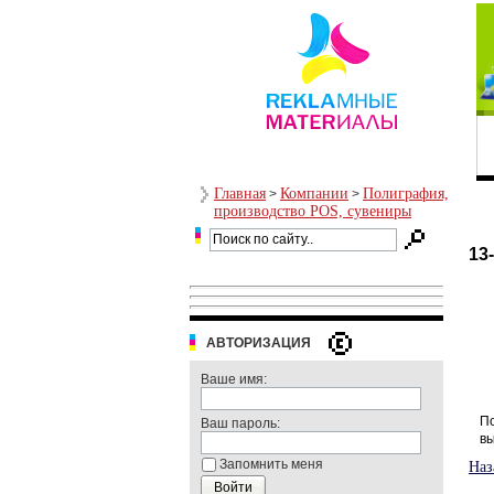
Главная
Компании
Полиграфия,
>
>
производство POS, сувениры
13
АВТОРИЗАЦИЯ
Ваше имя:
По
Ваш пароль:
вы
Запомнить меня
Наз