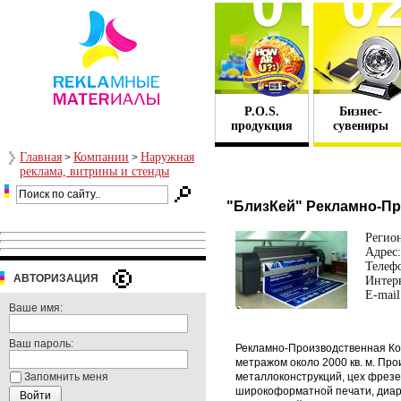
P.O.S.
Бизнес-
продукция
сувениры
Главная
Компании
Наружная
>
>
реклама, витрины и стенды
"БлизКей" Рекламно-П
Регио
Адрес:
Телеф
АВТОРИЗАЦИЯ
Интерн
E-mail
Ваше имя:
Ваш пароль:
Рекламно-Производственная Ко
метражом около 2000 кв. м. Пр
Запомнить меня
металлоконструкций, цех фрезе
широкоформатной печати, диар