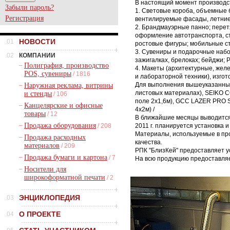
В настоящий момент производс
Забыли пароль?
1. Световые короба, объемные 
Регистрация
вентилируемые фасады, летние к
2. Брандмауэрные панно; перет
оформление автотранспорта, ст
НОВОСТИ
.01
ростовые фигуры; мобильные ст
3. Сувениры и подарочные набо
.02
КОМПАНИИ
зажигалках, брелоках; бейджи; P.
–
Полиграфия, производство
4. Макеты (архитектурные, же
POS, сувениры
/ 1816
и лабораторной техники), изго
Для выполнения вышеуказанных 
–
Наружная реклама, витрины
листовых материалах), SEIKO 
и стенды
/ 106
поле 2х1,6м), GCC LAZER PRO SP
–
Канцелярские и офисные
4x2м) /
товары
/ 12
В ближайшие месяцы выводится и
–
Продажа оборудования
/ 208
2011 г. планируется установка 
Материалы, используемые в пр
–
Продажа расходных
качества.
материалов
/ 209
РПК "БлизКей" предоставляет усл
–
Продажа бумаги и картона
/ 7
На всю продукцию предоставляе
–
Носители для
широкоформатной печати
/ 2
ЭНЦИКЛОПЕДИЯ
.03
О ПРОЕКТЕ
.04