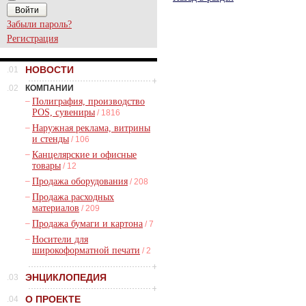
Забыли пароль?
Регистрация
НОВОСТИ
.01
.02
КОМПАНИИ
–
Полиграфия, производство
POS, сувениры
/ 1816
–
Наружная реклама, витрины
и стенды
/ 106
–
Канцелярские и офисные
товары
/ 12
–
Продажа оборудования
/ 208
–
Продажа расходных
материалов
/ 209
–
Продажа бумаги и картона
/ 7
–
Носители для
широкоформатной печати
/ 2
ЭНЦИКЛОПЕДИЯ
.03
О ПРОЕКТЕ
.04