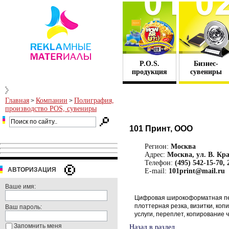
P.O.S.
Бизнес-
продукция
сувениры
Главная
Компании
Полиграфия,
>
>
производство POS, сувениры
101 Принт, ООО
Регион:
Москва
Адрес:
Москва, ул. В. Крас
Телефон:
(495) 542-15-70, 
АВТОРИЗАЦИЯ
E-mail:
101print@mail.ru
Ваше имя:
Цифровая широкоформатная печ
плоттерная резка, визитки, ко
Ваш пароль:
услуги, переплет, копирование 
Запомнить меня
Назад в раздел