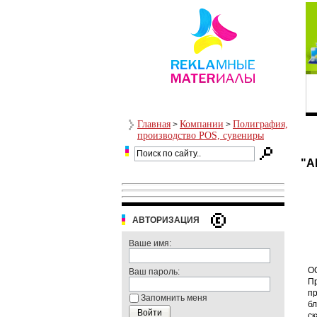
Главная
Компании
Полиграфия,
>
>
производство POS, сувениры
"А
АВТОРИЗАЦИЯ
Ваше имя:
ОО
Ваш пароль:
Пр
пр
Запомнить меня
бл
ск