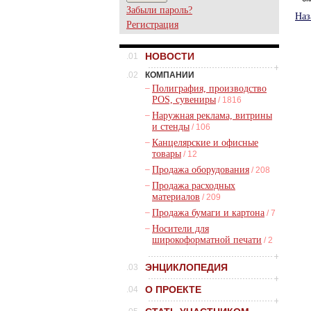
Забыли пароль?
Наз
Регистрация
НОВОСТИ
.01
.02
КОМПАНИИ
–
Полиграфия, производство
POS, сувениры
/ 1816
–
Наружная реклама, витрины
и стенды
/ 106
–
Канцелярские и офисные
товары
/ 12
–
Продажа оборудования
/ 208
–
Продажа расходных
материалов
/ 209
–
Продажа бумаги и картона
/ 7
–
Носители для
широкоформатной печати
/ 2
ЭНЦИКЛОПЕДИЯ
.03
О ПРОЕКТЕ
.04