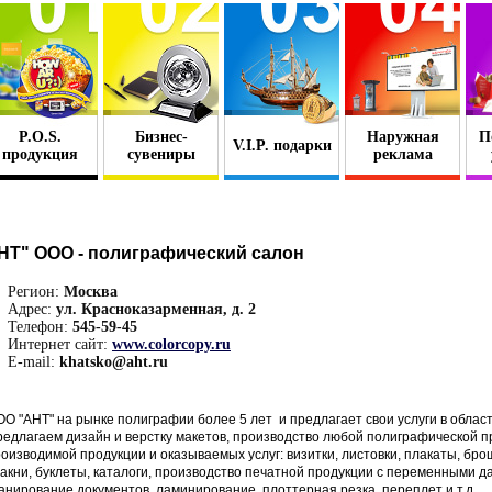
P.O.S.
Бизнес-
Наружная
П
V.I.P. подарки
продукция
сувениры
реклама
НТ" ООО - полиграфический салон
Регион:
Москва
Адрес:
ул. Красноказарменная, д. 2
Телефон:
545-59-45
Интернет сайт:
www.colorcopy.ru
E-mail:
khatsko@aht.ru
О "АНТ" на рынке полиграфии более 5 лет и предлагает свои услуги в обла
едлагаем дизайн и верстку макетов, производство любой полиграфической п
оизводимой продукции и оказываемых услуг: визитки, листовки, плакаты, бр
акни, буклеты, каталоги, производство печатной продукции с переменными д
анирование документов, ламинирование, плоттерная резка, переплет и т.д.