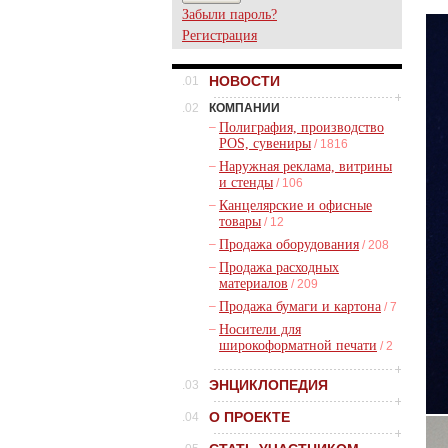
Забыли пароль?
Регистрация
НОВОСТИ
.01
.02
КОМПАНИИ
–
Полиграфия, производство
POS, сувениры
/ 1816
–
Наружная реклама, витрины
и стенды
/ 106
–
Канцелярские и офисные
товары
/ 12
–
Продажа оборудования
/ 208
–
Продажа расходных
материалов
/ 209
–
Продажа бумаги и картона
/ 7
–
Носители для
широкоформатной печати
/ 2
ЭНЦИКЛОПЕДИЯ
.03
О ПРОЕКТЕ
.04