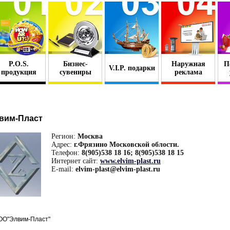
P.O.S.
Бизнес-
Наружная
П
V.I.P. подарки
продукция
сувениры
реклама
вим-Пласт
Регион:
Москва
Адрес:
г.Фрязино Московской облости.
Телефон:
8(905)538 18 16; 8(905)538 18 15
Интернет сайт:
www.elvim-plast.ru
E-mail:
elvim-plast@elvim-plast.ru
ОО"Элвим-Пласт"