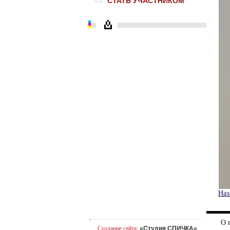
СТАТЬ УЧАСТНИКОМ
.05
Наз
О 
Создание сайта
:
«Студия СПИЧКА»