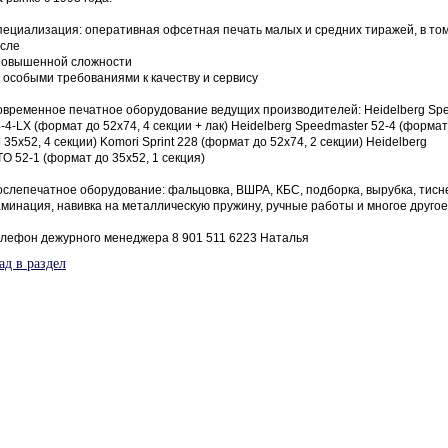
ециализация: оперативная офсетная печать малых и средних тиражей, в то
исле
 повышенной сложности
c особыми требованиями к качеству и сервису
временное печатное оборудование ведущих производителей: Heidelberg Sp
-4-LX (формат до 52x74, 4 секции + лак) Heidelberg Speedmaster 52-4 (формат
 35х52, 4 секции) Komori Sprint 228 (формат до 52х74, 2 секции) Heidelberg
O 52-1 (формат до 35х52, 1 секция)
слепечатное оборудование: фальцовка, ВШРА, КБС, подборка, вырубка, тисн
минация, навивка на металлическую пружину, ручные работы и многое другое
лефон дежурного менеджера 8 901 511 6223 Наталья
ад в раздел