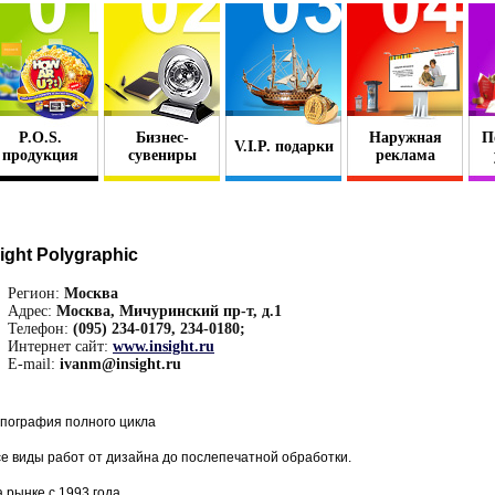
P.O.S.
Бизнес-
Наружная
П
V.I.P. подарки
продукция
сувениры
реклама
sight Polygraphic
Регион:
Москва
Адрес:
Москва, Мичуринский пр-т, д.1
Телефон:
(095) 234-0179, 234-0180;
Интернет сайт:
www.insight.ru
E-mail:
ivanm@insight.ru
пография полного цикла
е виды работ от дизайна до послепечатной обработки.
 рынке с 1993 года.