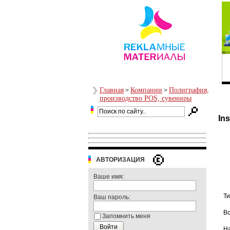
Главная
Компании
Полиграфия,
>
>
производство POS, сувениры
In
АВТОРИЗАЦИЯ
Ваше имя:
Ти
Ваш пароль:
Вс
Запомнить меня
На