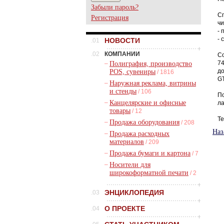
Забыли пароль?
Сп
Регистрация
ч
-
- 
НОВОСТИ
.01
.02
КОМПАНИИ
Со
74
–
Полиграфия, производство
до
POS, сувениры
/ 1816
GT
–
Наружная реклама, витрины
и стенды
/ 106
По
–
Канцелярские и офисные
ла
товары
/ 12
Те
–
Продажа оборудования
/ 208
Наз
–
Продажа расходных
материалов
/ 209
–
Продажа бумаги и картона
/ 7
–
Носители для
широкоформатной печати
/ 2
ЭНЦИКЛОПЕДИЯ
.03
О ПРОЕКТЕ
.04