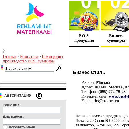
P.O.S.
Бизнес-
продукция
сувениры
Главная
Компании
Полиграфия,
>
>
производство POS, сувениры
Бизнес Стиль
Регион:
Москва
Адрес:
107140, Москва, К
Телефон:
(095) 772-79-23
АВТОРИЗАЦИЯ
Интернет сайт:
www.bisstyl
E-mail:
bs@ttc-net.ru
Ваше имя:
Полиграфическая продукция(фо
Ваш пароль:
Печать на Canon IR C3200 фор
ламинатор, биговщик, брошюро
Запомнить меня