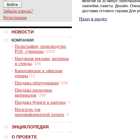
визитки за 30 минут, приглашени
наклейки, пакеты. Дизайн. Оче
Забыли пароль?
доставка готового тиража.Для р
Регистрация
Назад в раздел
НОВОСТИ
.01
.02
КОМПАНИИ
–
Полиграфия, производство
POS, сувениры
/ 1816
–
Наружная реклама, витрины
и стенды
/ 106
–
Канцелярские и офисные
товары
/ 12
–
Продажа оборудования
/ 208
–
Продажа расходных
материалов
/ 209
–
Продажа бумаги и картона
/ 7
–
Носители для
широкоформатной печати
/ 2
ЭНЦИКЛОПЕДИЯ
.03
О ПРОЕКТЕ
.04