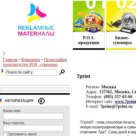
P.O.S.
Бизнес-
продукция
сувениры
Главная
Компании
Полиграфия,
>
>
производство POS, сувениры
7print
Регион:
Москва
Адрес:
127562, Москва, Ск
Телефон:
(095) 257-63-66
АВТОРИЗАЦИЯ
Интернет сайт:
www.7print
E-mail:
7print@7print.ru
Ваше имя:
?7print? - семь способов печат
Ваш пароль:
любую полиграфическую и сувени
отвечаем: ?да?. Семь дней в н
Запомнить меня