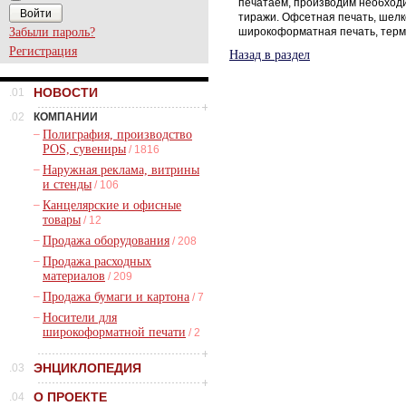
печатаем, производим необход
тиражи. Офсетная печать, шелк
Забыли пароль?
широкоформатная печать, терм
Регистрация
Назад в раздел
НОВОСТИ
.01
.02
КОМПАНИИ
–
Полиграфия, производство
POS, сувениры
/ 1816
–
Наружная реклама, витрины
и стенды
/ 106
–
Канцелярские и офисные
товары
/ 12
–
Продажа оборудования
/ 208
–
Продажа расходных
материалов
/ 209
–
Продажа бумаги и картона
/ 7
–
Носители для
широкоформатной печати
/ 2
ЭНЦИКЛОПЕДИЯ
.03
О ПРОЕКТЕ
.04