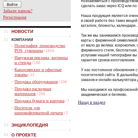
познакомиться с производство
сделать заказ через ICQ или п
Забыли пароль?
Наша продукция является очень
Регистрация
в своей работе без таких вещей 
каталоги, блокноты, календари..
НОВОСТИ
.01
Так же мы занимаемся произво
.02
КОМПАНИИ
карты с фирменной символикой
от мало до велика: ксерокопия,
–
Полиграфия, производство
фирменного стиля, бесплатная 
POS, сувениры
/ 1816
услугами нашей типографии вы 
–
Наружная реклама, витрины
гарантия сроков изготовления.
и стенды
/ 106
–
Канцелярские и офисные
У нас постоянное обновления с
товары
/ 12
посетителей сайта. В дальней
заказов и онлайн калькулятора 
–
Продажа оборудования
/ 208
–
Продажа расходных
Мы находимся на профсоюзной у
материалов
/ 209
академическая и беляево.
–
Продажа бумаги и картона
/ 7
Назад в раздел
–
Носители для
широкоформатной печати
/ 2
ЭНЦИКЛОПЕДИЯ
.03
О ПРОЕКТЕ
.04