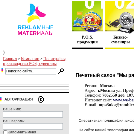
P.O.S.
Бизнес-
продукция
сувениры
Главная
Компании
Полиграфия,
>
>
производство POS, сувениры
Печатный салон "Мы р
Регион:
Москва
Адрес:
г.Москва ул. Проф
Телефон:
7862550 доб. 107
АВТОРИЗАЦИЯ
Интернет сайт:
www.we-bes
E-mail:
mpa3uka@rambler
Ваше имя:
Оперативная полиграфия, цифр
Ваш пароль:
На сайте нашей типографии или
Запомнить меня