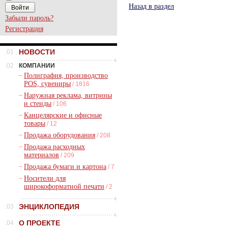
Назад в раздел
Забыли пароль?
Регистрация
НОВОСТИ
.01
.02
КОМПАНИИ
–
Полиграфия, производство
POS, сувениры
/ 1816
–
Наружная реклама, витрины
и стенды
/ 106
–
Канцелярские и офисные
товары
/ 12
–
Продажа оборудования
/ 208
–
Продажа расходных
материалов
/ 209
–
Продажа бумаги и картона
/ 7
–
Носители для
широкоформатной печати
/ 2
ЭНЦИКЛОПЕДИЯ
.03
О ПРОЕКТЕ
.04