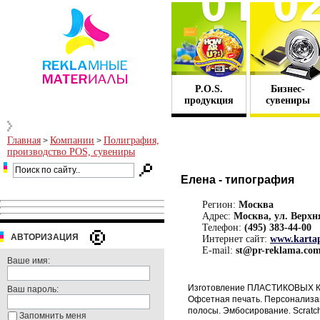
P.O.S.
Бизнес-
продукция
сувениры
Главная
Компании
Полиграфия,
>
>
производство POS, сувениры
Елена - типография
Регион:
Москва
Адрес:
Москва, ул. Верхн
Телефон:
(495) 383-44-00
АВТОРИЗАЦИЯ
Интернет сайт:
www.kartap
E-mail:
st@pr-reklama.co
Ваше имя:
Изготовление ПЛАСТИКОВЫХ КА
Ваш пароль:
Офсетная печать. Персонализ
полосы. Эмбосирование. Scratch
Запомнить меня