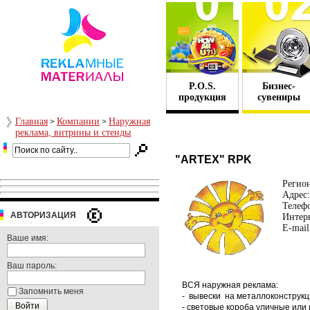
P.O.S.
Бизнес-
продукция
сувениры
Главная
Компании
Наружная
>
>
реклама, витрины и стенды
"ARTEX" RPK
Регио
Адрес:
Телеф
АВТОРИЗАЦИЯ
Интерн
E-mail
Ваше имя:
Ваш пароль:
ВСЯ наружная реклама:
Запомнить меня
- вывески на металлоконструкци
- световые короба уличные или