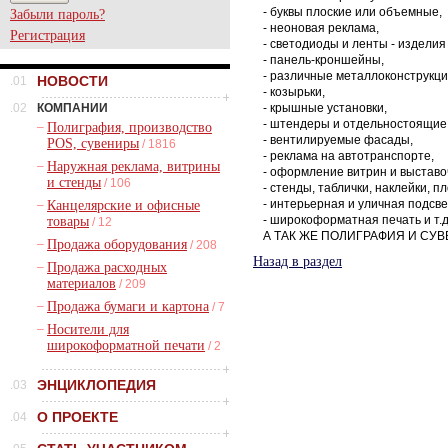
- буквы плоские или объемные,
Забыли пароль?
- неоновая реклама,
Регистрация
- светодиоды и ленты - издели
- панель-кроншейны,
- различные металлоконструкци
НОВОСТИ
.01
- козырьки,
.02
КОМПАНИИ
- крышные установки,
- штендеры и отдельностоящие
–
Полиграфия, производство
- вентилируемые фасады,
POS, сувениры
/ 1816
- реклама на автотранспорте,
–
Наружная реклама, витрины
- оформление витрин и выставо
и стенды
/ 106
- стенды, таблички, наклейки, п
- интерьерная и уличная подсве
–
Канцелярские и офисные
- широкоформатная печать и т.д
товары
/ 12
А ТАК ЖЕ ПОЛИГРАФИЯ И СУ
–
Продажа оборудования
/ 208
Назад в раздел
–
Продажа расходных
материалов
/ 209
–
Продажа бумаги и картона
/ 7
–
Носители для
широкоформатной печати
/ 2
ЭНЦИКЛОПЕДИЯ
.03
О ПРОЕКТЕ
.04