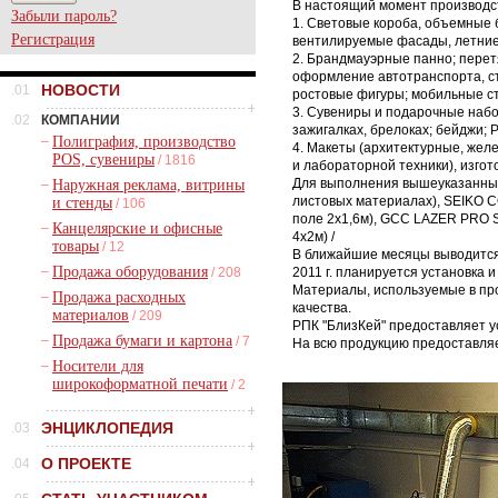
В настоящий момент производс
Забыли пароль?
1. Световые короба, объемные 
Регистрация
вентилируемые фасады, летние к
2. Брандмауэрные панно; перет
оформление автотранспорта, ст
НОВОСТИ
.01
ростовые фигуры; мобильные ст
3. Сувениры и подарочные набо
.02
КОМПАНИИ
зажигалках, брелоках; бейджи; P.
–
Полиграфия, производство
4. Макеты (архитектурные, же
POS, сувениры
/ 1816
и лабораторной техники), изго
Для выполнения вышеуказанных 
–
Наружная реклама, витрины
листовых материалах), SEIKO 
и стенды
/ 106
поле 2х1,6м), GCC LAZER PRO SP
–
Канцелярские и офисные
4x2м) /
товары
/ 12
В ближайшие месяцы выводится и
–
Продажа оборудования
/ 208
2011 г. планируется установка 
Материалы, используемые в пр
–
Продажа расходных
качества.
материалов
/ 209
РПК "БлизКей" предоставляет усл
–
Продажа бумаги и картона
/ 7
На всю продукцию предоставляе
–
Носители для
широкоформатной печати
/ 2
ЭНЦИКЛОПЕДИЯ
.03
О ПРОЕКТЕ
.04