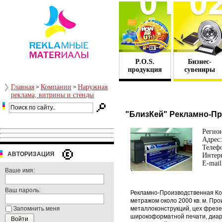
P.O.S.
Бизнес-
продукция
сувениры
Главная
Компании
Наружная
>
>
реклама, витрины и стенды
"БлизКей" Рекламно-П
Регио
Адрес:
Телеф
АВТОРИЗАЦИЯ
Интерн
E-mail
Ваше имя:
Ваш пароль:
Рекламно-Производственная Ко
метражом около 2000 кв. м. Пр
Запомнить меня
металлоконструкций, цех фрезе
широкоформатной печати, диар