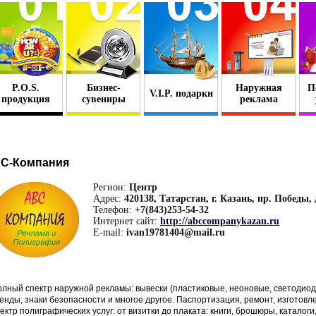
P.O.S.
Бизнес-
Наружная
П
V.I.P. подарки
продукция
сувениры
реклама
C-Компания
Регион:
Центр
Адрес:
420138, Татарстан, г. Казань, пр. Победы, 
Телефон:
+7(843)253-54-32
Интернет сайт:
http://abccompanykazan.ru
E-mail:
ivan19781404@mail.ru
лный спектр наружной рекламы: вывески (пластиковые, неоновые, светодиод
енды, знаки безопасности и многое другое. Паспортизация, ремонт, изготов
ектр полиграфических услуг: от визитки до плаката: книги, брошюры, каталог