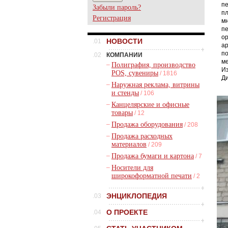
пе
Забыли пароль?
пл
Регистрация
мн
пе
ор
НОВОСТИ
.01
ар
по
.02
КОМПАНИИ
ме
–
Полиграфия, производство
Из
POS, сувениры
/ 1816
Д
–
Наружная реклама, витрины
и стенды
/ 106
–
Канцелярские и офисные
товары
/ 12
–
Продажа оборудования
/ 208
–
Продажа расходных
материалов
/ 209
–
Продажа бумаги и картона
/ 7
–
Носители для
широкоформатной печати
/ 2
ЭНЦИКЛОПЕДИЯ
.03
О ПРОЕКТЕ
.04