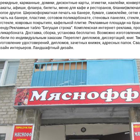
рекидные, карманные, домики, дисконтные карты, этикетки, наклейки, конверты
акаты, афиши, флаера, билеты, меню для кафе и ресторанов, бланки(включа
огое другое. Широкоформатная печать на банере, бумаге, самоклейке, сетке с
чать на банере, пластике, сотовом поликарбонате, стеновых панелях, стекле,
гстекле, ковровых покрытиях, кафельной плитке. Рекламные площади на бран
енду.Рекламные табло "Бегущая строка". Комплексная интернет-реклама, про
ликарбоната. Доставка, сборка, установка бесплатно. Возможно изготовлени
бели по индивидуальным заказам. Переплет дипломов, диссертаций, книг. Т
готовление удостоверений, дипломов, зачетных книжек, адресных папок. Св
изайн интерьеров. Ландшафтный дизайн.