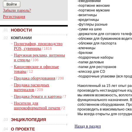
-ежедневники
-портмоне женские
Забыли пароль?
-портмоне мужские
-визитницы
Регистрация
-кредитницы
-футляры разные
-сумки на шею
НОВОСТИ
.01
-держатели для сотового теле
.02
КОМПАНИИ
-обложки для бумажников водит
-обложки для паспорта
–
Полиграфия, производство
-ключницы
POS, сувениры
/ 1816
-брелоки
–
Наружная реклама, витрины
-подарочные наборы
и стенды
/ 106
-папки деловые
–
Канцелярские и офисные
-папки для ресторанов
товары
/ 12
-кляссер для CD
-подарочные упаковки (вся прод
–
Продажа оборудования
/ 208
–
Продажа расходных
Накопленный за 15 лет опыт ра
материалов
/ 209
производить нестандартные из
мы имеем возможность, воплоти
–
Продажа бумаги и картона
/ 7
функционального назначения. 
–
Носители для
собственном оборудовании. Пр
широкоформатной печати
/ 2
производить в максимально сжа
Мы всегда открыты для сотрудн
ЭНЦИКЛОПЕДИЯ
.03
Назад в раздел
О ПРОЕКТЕ
.04