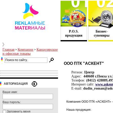
P.O.S.
Бизнес-
продукция
сувениры
Главная
Компании
Канцелярские
>
>
и офисные товары
ООО ПТК "АСКЕНТ"
Регион:
Центр
Адрес:
440600 г.Пенза ул.
Телефон:
(8412) 428889,49
АВТОРИЗАЦИЯ
Интернет сайт:
www.askent
E-mail:
dudin_roman@aske
Ваше имя:
Компания ООО ПТК «АСКЕНТ» - р
Ваш пароль:
Наша продукция:
Запомнить меня