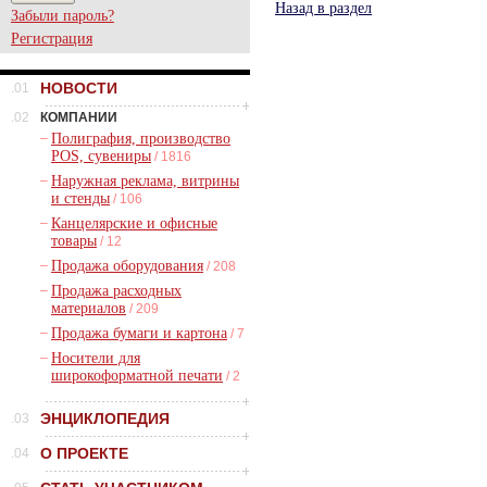
Назад в раздел
Забыли пароль?
Регистрация
НОВОСТИ
.01
.02
КОМПАНИИ
–
Полиграфия, производство
POS, сувениры
/ 1816
–
Наружная реклама, витрины
и стенды
/ 106
–
Канцелярские и офисные
товары
/ 12
–
Продажа оборудования
/ 208
–
Продажа расходных
материалов
/ 209
–
Продажа бумаги и картона
/ 7
–
Носители для
широкоформатной печати
/ 2
ЭНЦИКЛОПЕДИЯ
.03
О ПРОЕКТЕ
.04