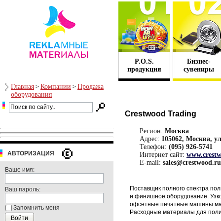
P.O.S.
Бизнес-
продукция
сувениры
Главная
Компании
Продажа
>
>
оборудования
Crestwood Trading
Регион:
Москва
Адрес:
105062, Москва, ул
Телефон:
(095) 926-5741
АВТОРИЗАЦИЯ
Интернет сайт:
www.crestw
E-mail:
sales@crestwood.ru
Ваше имя:
Поставщик полного спектра пол
Ваш пароль:
и финишное оборудование. Узк
офсетные печатные машины мало
Запомнить меня
Расходные материалы для пол