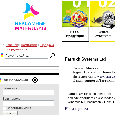
P.O.S.
Бизнес-
продукция
сувениры
Главная
Компании
Продажа
>
>
оборудования
Farrukh Systems Ltd
Регион:
Москва
Адрес:
Clarendon House 1
Интернет сайт:
www.farru
АВТОРИЗАЦИЯ
E-mail:
support@farrukh.
Ваше имя:
Farrukh Systems Ltd. является
для электронного спуска полос 
Ваш пароль:
Windows NT, Macintosh и Unix - Fa
Запомнить меня
Назад в раздел