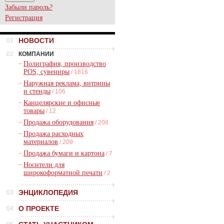
Забыли пароль?
Регистрация
НОВОСТИ
.01
.02
КОМПАНИИ
–
Полиграфия, производство
POS, сувениры
/ 1816
–
Наружная реклама, витрины
и стенды
/ 106
–
Канцелярские и офисные
товары
/ 12
–
Продажа оборудования
/ 208
–
Продажа расходных
материалов
/ 209
–
Продажа бумаги и картона
/ 7
–
Носители для
широкоформатной печати
/ 2
ЭНЦИКЛОПЕДИЯ
.03
О ПРОЕКТЕ
.04