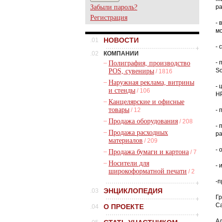
Забыли пароль?
ра
Регистрация
- 
м
НОВОСТИ
.01
- 
.02
КОМПАНИИ
- 
–
Полиграфия, производство
So
POS, сувениры
/ 1816
–
Наружная реклама, витрины
- 
и стенды
/ 106
HP
–
Канцелярские и офисные
товары
/ 12
- 
–
Продажа оборудования
/ 208
- 
–
Продажа расходных
ра
материалов
/ 209
- 
–
Продажа бумаги и картона
/ 7
–
Носители для
- 
широкоформатной печати
/ 2
-п
ЭНЦИКЛОПЕДИЯ
.03
Гр
Са
О ПРОЕКТЕ
.04
Ад