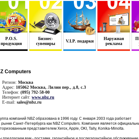
P.O.S.
Бизнес-
Наружная
П
V.I.P. подарки
продукция
сувениры
реклама
Z Computers
Регион:
Москва
Адрес:
105062 Москва, Лялин пер., д.8, с.3
Телефон:
(095) 792-58-00
Интернет сайт:
www.nbz.ru
E-mail:
sales@nbz.ru
уппа компаний NBZ образована в 1996 году. С января 2003 года работает
 рынке Санкт-Петербурга как NBZ Computers. Компания является официаль
торизованным представителем Xerox, Apple, OKI, Tally, Konika-Minolta.
 предлагаем вам - поставки, гарантийное и послегарантийное обслуживание