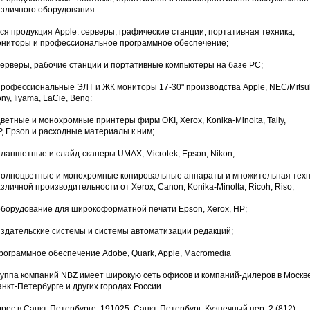
зличного оборудования:
вся продукция Apple: серверы, графические станции, портативная техника,
ониторы и профессиональное программное обеспечение;
серверы, рабочие станции и портативные компьютеры на базе PC;
профессиональные ЭЛТ и ЖК мониторы 17-30" производства Apple, NEC/Mitsub
ny, Iiyama, LaCie, Benq:
цветные и монохромные принтеры фирм OKI, Xerox, Konika-Minolta, Tally,
, Epson и расходные материалы к ним;
планшетные и слайд-сканеры UMAX, Microtek, Epson, Nikon;
полноцветные и монохромные копировальные аппараты и множительная тех
зличной производительности от Xerox, Canon, Konika-Minolta, Ricoh, Riso;
оборудование для широкоформатной печати Epson, Xerox, HP;
издательские системы и системы автоматизации редакций;
рограммное обеспечение Adobe, Quark, Apple, Macromedia
уппа компаний NBZ имеет широкую сеть офисов и компаний-дилеров в Москве
нкт-Петербурге и других городах России.
рес в Санкт-Петербурге: 191025, Санкт-Петербург, Кузнечный пер. 2 (812)