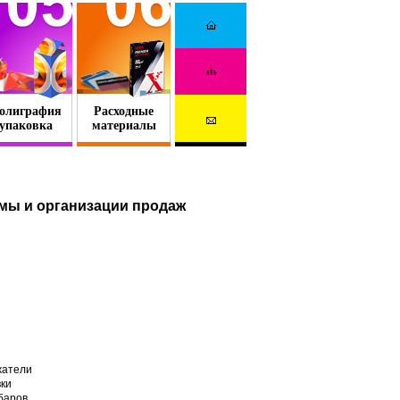
олиграфия
Расходные
упаковка
материалы
мы и организации продаж
жатели
вки
баров.