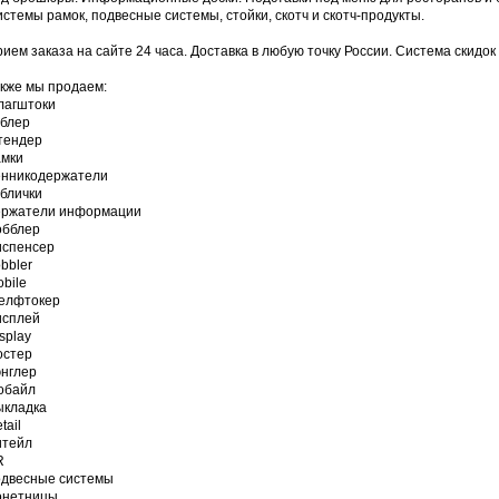
стемы рамок, подвесные системы, стойки, скотч и скотч-продукты.
ием заказа на сайте 24 часа. Доставка в любую точку России. Система скидок
кже мы продаем:
лагштоки
облер
тендер
амки
енникодержатели
блички
ержатели информации
обблер
испенсер
bbler
bile
елфтокер
исплей
splay
остер
энглер
обайл
ыкладка
tail
итейл
R
одвесные системы
онетницы