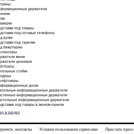
итрины
нформационные держатели
енники
рки
тажерки
дставки под товары
одставки под сотовые телефоны
д ручки
дставки под тарелки
од бижутерию
испенсеры
ержатели меню
ержатели ценников
айтбоксы
апольные стойки
олдеры
елфтокеры
нформационные доски
апольные информационные держатели
астенные информационные держатели
астольные информационные держатели
дставки под товары в эконом-панели
ад в раздел
проекте, контакты
Условия пользования сервисами
Прислать пресс