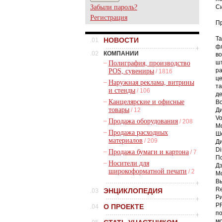
Забыли пароль?
Си
Регистрация
Пр
Та
НОВОСТИ
.01
ф
.02
КОМПАНИИ
в
ш
–
Полиграфия, производство
р
POS, сувениры
/ 1816
ц
–
Наружная реклама, витрины
та
и стенды
/ 106
д
–
Канцелярские и офисные
В
товары
/ 12
Д
Vo
–
Продажа оборудования
/ 208
Mo
–
Продажа расходных
Ш
материалов
/ 209
Д
Di
–
Продажа бумаги и картона
/ 7
П
–
Носители для
Д
широкоформатной печати
/ 2
М
В
Re
ЭНЦИКЛОПЕДИЯ
.03
Р
P
О ПРОЕКТЕ
.04
п
м