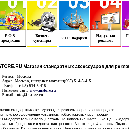
P.O.S.
Бизнес-
Наружная
П
V.I.P. подарки
продукция
сувениры
реклама
STORE.RU Магазин стандартных аксессуаров для рекла
Регион:
Москва
Адрес:
Москва, интернет магазин(095) 514-5-415
Телефон:
(095) 514-5-415
Интернет сайт:
www.instore.ru
E-mail:
info@instore.ru
газин стандартных аксессуаров для рекламы и организации продаж.
мплексное оформление магазинов, любых торговых мест продаж.
нникодержатели на полки, настольные, напольные, настенные. Ценникодер
а магните", подставки и держатели ценников. Монетницы. Флагштоки. Подста
д брошюры. Информационные доски. Подставки под меню для ресторанов и 