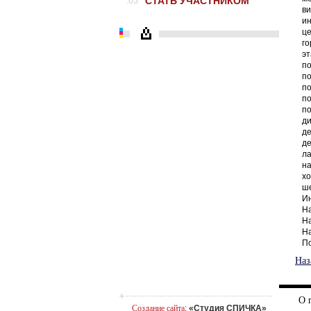
СТАТЬ УЧАСТНИКОМ
.05
в
и
ц
го
э
по
п
по
по
п
д
д
д
л
н
х
ш
И
Н
Н
Н
По
Наз
О 
Создание сайта
:
«Студия СПИЧКА»