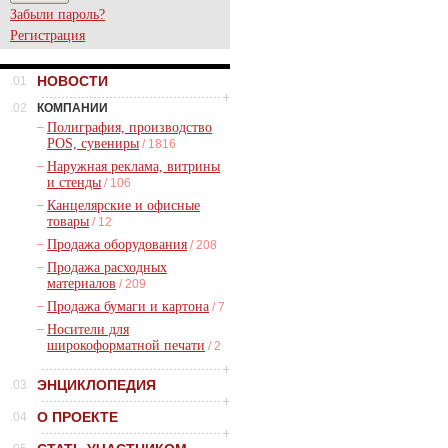
Забыли пароль?
Регистрация
НОВОСТИ
.01
.02
КОМПАНИИ
–
Полиграфия, производство
POS, сувениры
/ 1816
–
Наружная реклама, витрины
и стенды
/ 106
–
Канцелярские и офисные
товары
/ 12
–
Продажа оборудования
/ 208
–
Продажа расходных
материалов
/ 209
–
Продажа бумаги и картона
/ 7
–
Носители для
широкоформатной печати
/ 2
ЭНЦИКЛОПЕДИЯ
.03
О ПРОЕКТЕ
.04