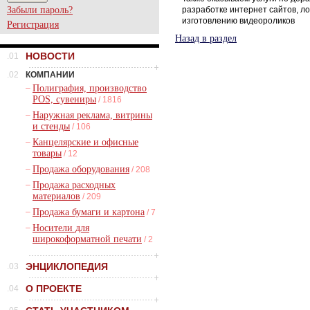
Забыли пароль?
разработке интернет сайтов, ло
изготовлению видеороликов
Регистрация
Назад в раздел
НОВОСТИ
.01
.02
КОМПАНИИ
–
Полиграфия, производство
POS, сувениры
/ 1816
–
Наружная реклама, витрины
и стенды
/ 106
–
Канцелярские и офисные
товары
/ 12
–
Продажа оборудования
/ 208
–
Продажа расходных
материалов
/ 209
–
Продажа бумаги и картона
/ 7
–
Носители для
широкоформатной печати
/ 2
ЭНЦИКЛОПЕДИЯ
.03
О ПРОЕКТЕ
.04