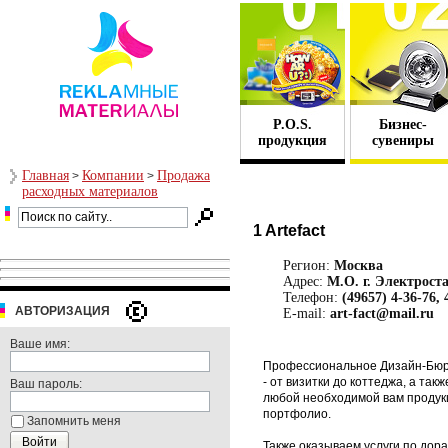
P.O.S.
Бизнес-
продукция
сувениры
Главная
Компании
Продажа
>
>
расходных материалов
1 Artefact
Регион:
Москва
Адрес:
М.О. г. Электроста
Телефон:
(49657) 4-36-76, 
АВТОРИЗАЦИЯ
E-mail:
art-fact@mail.ru
Ваше имя:
Профессиональное Дизайн-Бюр
- от визитки до коттеджа, а та
Ваш пароль:
любой необходимой вам продук
портфолио.
Запомнить меня
Также оказываем услуги по дораб