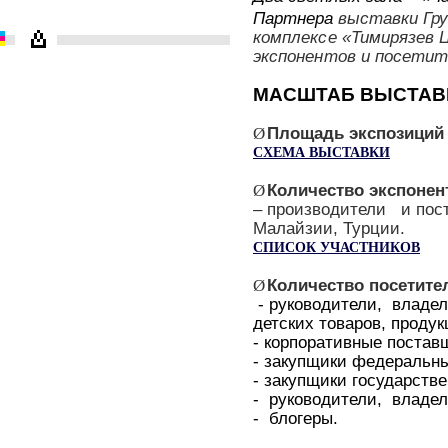
Партнер
а
выставки Гр
комплексе «Тимирязев 
экспонентов и посетит
МАСШТАБ ВЫСТАВ
Площадь экспозиций
Ø
СХЕМА ВЫСТАВКИ
Количество экспонент
Ø
– производители
и по
Малайзии, Турции.
СПИСОК УЧАСТНИКОВ
Количество посетител
Ø
- руководители,
владел
детских товаров, продук
- корпоративные постав
- закупщики федеральны
- закупщики государств
-
руководители,
владел
-
блогеры.