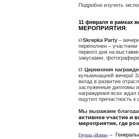
Подробно изучить эксп
11 февраля в рамках в
МЕРОПРИЯТИЯ
:
Skrepka
Party
– вечер
Ø
переполнен – участники
первого дня на выставк
закусками, фотографиро
Церемония награжде
Ø
кульминацией вечера! З
вклад в развитие отрасл
заслуженные дипломы и 
награждения всех ждал 
ощутил причастность к 
Мы выражаем благодар
активное участие и в
мероприятие, где ро
–
Генераль
Группа «Илим»