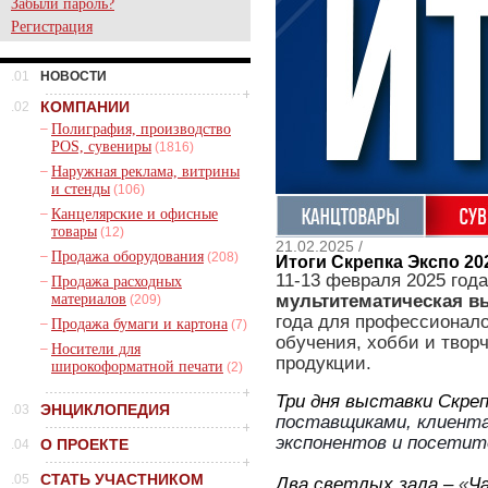
Забыли пароль?
Регистрация
.01
НОВОСТИ
КОМПАНИИ
.02
–
Полиграфия, производство
POS, сувениры
(1816)
–
Наружная реклама, витрины
и стенды
(106)
–
Канцелярские и офисные
товары
(12)
21.02.2025 /
–
Продажа оборудования
(208)
Итоги Скрепка Экспо 20
11-13 февраля 2025 года
–
Продажа расходных
мультитематическая в
материалов
(209)
года для профессионал
–
Продажа бумаги и картона
(7)
обучения, хобби и творч
–
Носители для
продукции.
широкоформатной печати
(2)
Три дня выставки Скре
ЭНЦИКЛОПЕДИЯ
.03
поставщиками, клиента
экспонентов и посетит
О ПРОЕКТЕ
.04
СТАТЬ УЧАСТНИКОМ
.05
Два светлых зала –
«
Ч