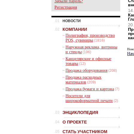
Ст
Забыли пароль?
вн
Регистрация
14.
Ка
Гл
.01
НОВОСТИ
20.
КОМПАНИИ
Пр
.02
пр
–
Полиграфия, производство
ка
POS, сувениры
(1816)
–
Наружная реклама, витрины
Ново
и стенды
(106)
Нач
–
Канцелярские и офисные
товары
(12)
–
Продажа оборудования
(208)
–
Продажа расходных
материалов
(209)
–
Продажа бумаги и картона
(7)
–
Носители для
широкоформатной печати
(2)
ЭНЦИКЛОПЕДИЯ
.03
О ПРОЕКТЕ
.04
СТАТЬ УЧАСТНИКОМ
.05