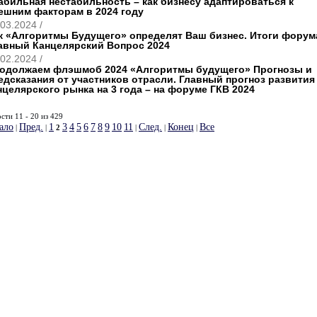
абильная нестабильность – как бизнесу адаптироваться к
ешним факторам в 2024 году
03.2024 /
к «Алгоритмы Будущего» определят Ваш бизнес. Итоги форум
авный Канцелярский Вопрос 2024
02.2024 /
одолжаем флэшмоб 2024 «Алгоритмы будущего» Прогнозы и
едсказания от участников отрасли. Главный прогноз развития
нцелярского рынка на 3 года – на форуме ГКВ 2024
сти 11 - 20 из 429
ало
Пред.
1
3
4
5
6
7
8
9
10
11
След.
Конец
Все
|
|
2
|
|
|