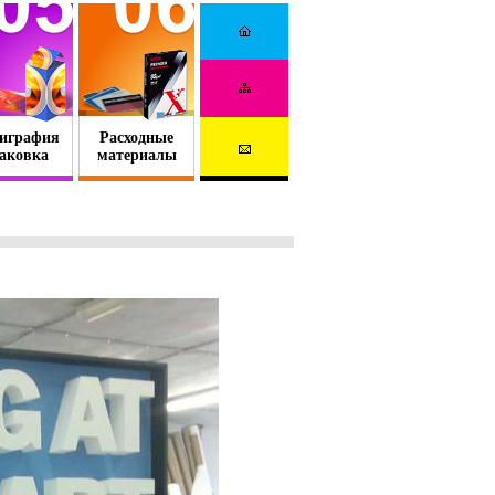
играфия
Расходные
аковка
материалы