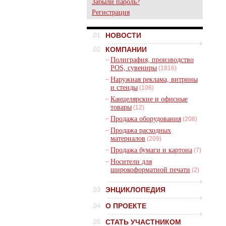
Забыли пароль?
Регистрация
НОВОСТИ
.01
КОМПАНИИ
.02
–
Полиграфия, производство
POS, сувениры
(1816)
–
Наружная реклама, витрины
и стенды
(106)
–
Канцелярские и офисные
товары
(12)
–
Продажа оборудования
(208)
–
Продажа расходных
материалов
(209)
–
Продажа бумаги и картона
(7)
–
Носители для
широкоформатной печати
(2)
ЭНЦИКЛОПЕДИЯ
.03
О ПРОЕКТЕ
.04
СТАТЬ УЧАСТНИКОМ
.05