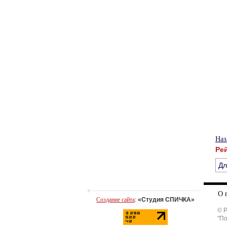
Наз
Ре
Дл
О 
Создание сайта
:
«Студия СПИЧКА»
© 
"П