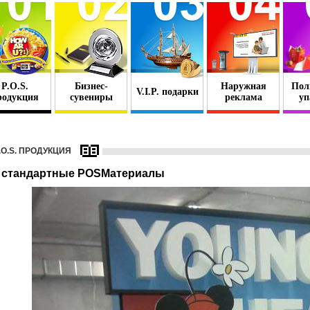
P.O.S.
Бизнес-
Наружная
Пол
V.I.P. подарки
родукция
сувениры
реклама
уп
.O.S. ПРОДУКЦИЯ
 стандартные POSМатериалы