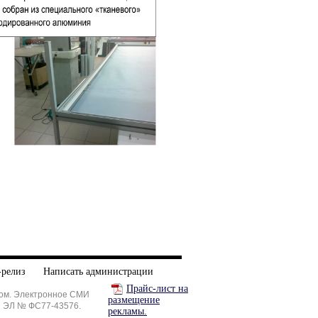
-релиз
Написать администрации
Прайс-лист на
ом. Электронное СМИ
размещение
и ЭЛ № ФС77-43576.
рекламы.