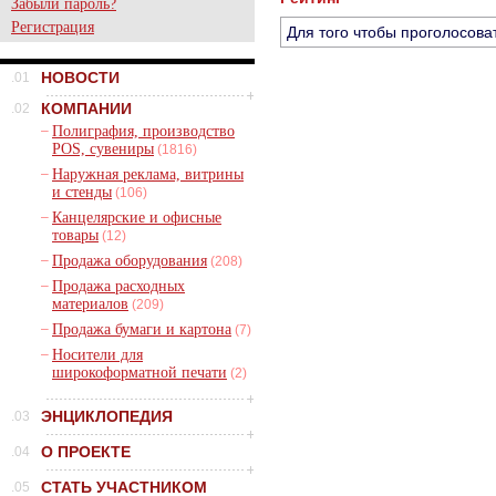
Забыли пароль?
Регистрация
Для того чтобы проголосова
НОВОСТИ
.01
КОМПАНИИ
.02
–
Полиграфия, производство
POS, сувениры
(1816)
–
Наружная реклама, витрины
и стенды
(106)
–
Канцелярские и офисные
товары
(12)
–
Продажа оборудования
(208)
–
Продажа расходных
материалов
(209)
–
Продажа бумаги и картона
(7)
–
Носители для
широкоформатной печати
(2)
ЭНЦИКЛОПЕДИЯ
.03
О ПРОЕКТЕ
.04
СТАТЬ УЧАСТНИКОМ
.05