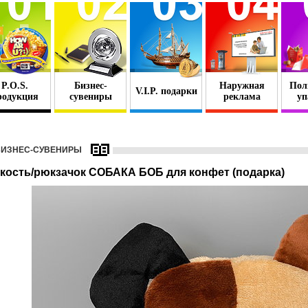
P.O.S.
Бизнес-
Наружная
Пол
V.I.P. подарки
родукция
сувениры
реклама
уп
БИЗНЕС-СУВЕНИРЫ
кость/рюкзачок СОБАКА БОБ для конфет (подарка)