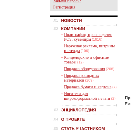
Забыли пароль?
Регистрация
НОВОСТИ
.01
КОМПАНИИ
.02
–
Полиграфия, производство
POS, сувениры
(1816)
–
Наружная реклама, витрины
и стенды
(106)
–
Канцелярские и офисные
товары
(12)
–
Продажа оборудования
(208)
–
Продажа расходных
материалов
(209)
–
Продажа бумаги и картона
(7)
–
Носители для
Пр
широкоформатной печати
(2)
Ем
ЭНЦИКЛОПЕДИЯ
.03
О ПРОЕКТЕ
.04
СТАТЬ УЧАСТНИКОМ
.05