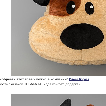
иобрести этот товар можно в компании:
Рыжая Корова
кость/рюкзачок СОБАКА БОБ для конфет (подарка)