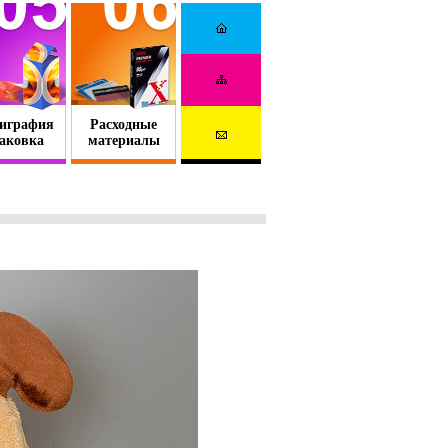
играфия
Расходные
аковка
материалы