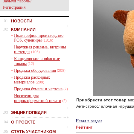
Забыли пароль?
Регистрация
НОВОСТИ
.01
КОМПАНИИ
.02
–
Полиграфия, производство
POS, сувениры
(1816)
–
Наружная реклама, витрины
и стенды
(106)
–
Канцелярские и офисные
товары
(12)
–
Продажа оборудования
(208)
–
Продажа расходных
материалов
(209)
–
Продажа бумаги и картона
(7)
–
Носители для
Приобрести этот товар мо
широкоформатной печати
(2)
Антистресс/ елочная игру
ЭНЦИКЛОПЕДИЯ
.03
Назад в раздел
О ПРОЕКТЕ
.04
Рейтинг
СТАТЬ УЧАСТНИКОМ
.05