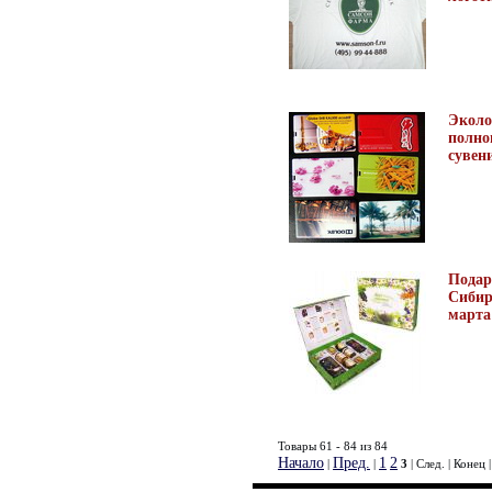
Эколо
полно
сувен
Подар
Сибир
марта
Товары 61 - 84 из 84
Начало
Пред.
1
2
|
|
3
| След. | Конец