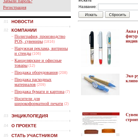
Искать
Забыли пароль?
Название:
Регистрация
НОВОСТИ
.01
КОМПАНИИ
.02
Аква 
фигур
–
Полиграфия, производство
индив
POS, сувениры
(1816)
–
Наружная реклама, витрины
и стенды
(106)
–
Канцелярские и офисные
товары
(12)
–
Продажа оборудования
(208)
Эко р
–
Продажа расходных
клип
материалов
(209)
–
Продажа бумаги и картона
(7)
–
Носители для
широкоформатной печати
(2)
Сувен
ЭНЦИКЛОПЕДИЯ
.03
строи
О ПРОЕКТЕ
.04
СТАТЬ УЧАСТНИКОМ
.05