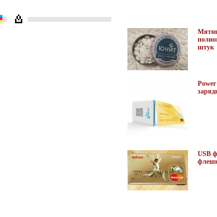
Мятны
полно
штук
Power
заряд
USB ф
флешк