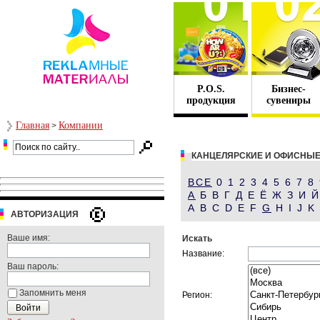
P.O.S.
Бизнес-
продукция
сувениры
Главная
Компании
>
КАНЦЕЛЯРСКИЕ И ОФИСНЫ
ВСЕ
0 1 2 3 4 5 6 7 8
А
Б В Г Д Е Ё Ж З И 
A B C D E F
G
H I J K
АВТОРИЗАЦИЯ
Ваше имя:
Искать
Название:
Ваш пароль:
Запомнить меня
Регион: