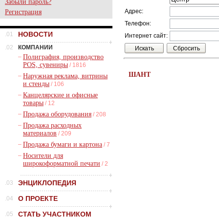
Забыли пароль?
Адрес:
Регистрация
Телефон:
НОВОСТИ
.01
Интернет сайт:
.02
КОМПАНИИ
–
Полиграфия, производство
POS, сувениры
/ 1816
ШАНТ
–
Наружная реклама, витрины
и стенды
/ 106
–
Канцелярские и офисные
товары
/ 12
–
Продажа оборудования
/ 208
–
Продажа расходных
материалов
/ 209
–
Продажа бумаги и картона
/ 7
–
Носители для
широкоформатной печати
/ 2
ЭНЦИКЛОПЕДИЯ
.03
О ПРОЕКТЕ
.04
СТАТЬ УЧАСТНИКОМ
.05