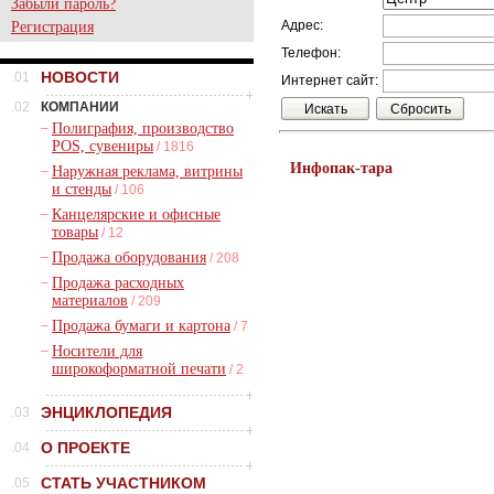
Забыли пароль?
Адрес:
Регистрация
Телефон:
НОВОСТИ
.01
Интернет сайт:
.02
КОМПАНИИ
–
Полиграфия, производство
POS, сувениры
/ 1816
Инфопак-тара
–
Наружная реклама, витрины
и стенды
/ 106
–
Канцелярские и офисные
товары
/ 12
–
Продажа оборудования
/ 208
–
Продажа расходных
материалов
/ 209
–
Продажа бумаги и картона
/ 7
–
Носители для
широкоформатной печати
/ 2
ЭНЦИКЛОПЕДИЯ
.03
О ПРОЕКТЕ
.04
СТАТЬ УЧАСТНИКОМ
.05