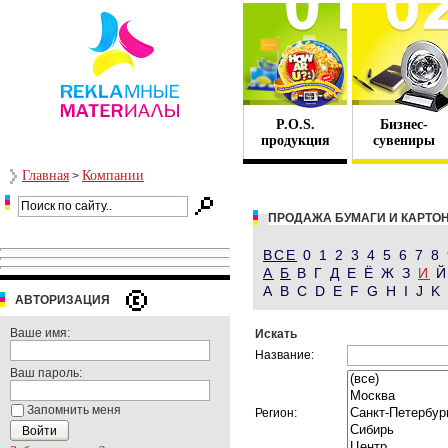
P.O.S.
Бизнес-
продукция
сувениры
Главная
Компании
>
ПРОДАЖА БУМАГИ И КАРТО
ВСЕ
0 1 2 3 4 5 6 7 8
А
Б
В Г Д Е Ё Ж З
И
Й
A B C D E F G H I J 
АВТОРИЗАЦИЯ
Ваше имя:
Искать
Название:
Ваш пароль:
Запомнить меня
Регион: