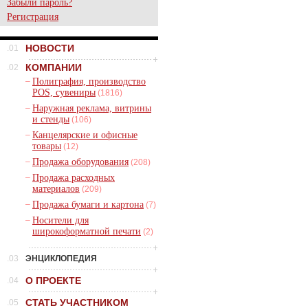
Забыли пароль?
Регистрация
НОВОСТИ
.01
КОМПАНИИ
.02
–
Полиграфия, производство
POS, сувениры
(1816)
–
Наружная реклама, витрины
и стенды
(106)
–
Канцелярские и офисные
товары
(12)
–
Продажа оборудования
(208)
–
Продажа расходных
материалов
(209)
–
Продажа бумаги и картона
(7)
–
Носители для
широкоформатной печати
(2)
.03
ЭНЦИКЛОПЕДИЯ
О ПРОЕКТЕ
.04
СТАТЬ УЧАСТНИКОМ
.05