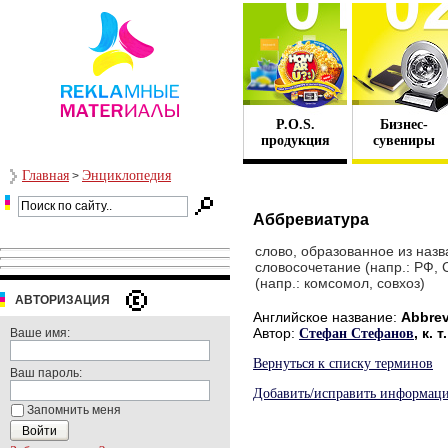
P.O.S.
Бизнес-
продукция
сувениры
Главная
Энциклопедия
>
Аббревиатура
слово, образованное из назв
словосочетание (напр.: РФ, 
(напр.: комсомол, совхоз)
АВТОРИЗАЦИЯ
Английское название:
Abbrev
Автор:
, к.
Ваше имя:
Стефан Стефанов
Вернуться к списку терминов
Ваш пароль:
Добавить/исправить информац
Запомнить меня