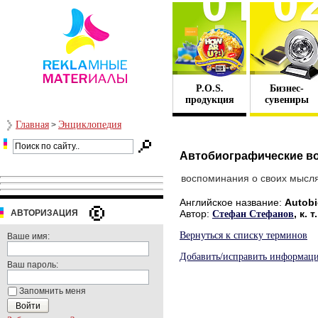
P.O.S.
Бизнес-
продукция
сувениры
Главная
Энциклопедия
>
Автобиографические в
воспоминания о своих мысля
Английское название:
Autobi
АВТОРИЗАЦИЯ
Автор:
, к.
Стефан Стефанов
Вернуться к списку терминов
Ваше имя:
Добавить/исправить информац
Ваш пароль:
Запомнить меня