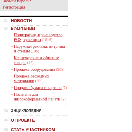
Забыли пароль?
Регистрация
НОВОСТИ
.01
КОМПАНИИ
.02
–
Полиграфия, производство
POS, сувениры
(1816)
–
Наружная реклама, витрины
и стенды
(106)
–
Канцелярские и офисные
товары
(12)
–
Продажа оборудования
(208)
–
Продажа расходных
материалов
(209)
–
Продажа бумаги и картона
(7)
–
Носители для
широкоформатной печати
(2)
.03
ЭНЦИКЛОПЕДИЯ
О ПРОЕКТЕ
.04
СТАТЬ УЧАСТНИКОМ
.05