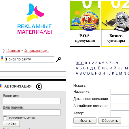
P.O.S.
Бизнес-
продукция
сувениры
Главная
Энциклопедия
>
ВСЕ
0 1 2 3 4 5 6 7 8 9
А
Б
В
Г
Д
Е
Ё
Ж
З
И
Й
К
Л
М
A B C D E F G H I J K L M N
Искать
АВТОРИЗАЦИЯ
Название:
Ваше имя:
Детальное описание:
Английское название:
Ваш пароль:
Автор:
Запомнить меня