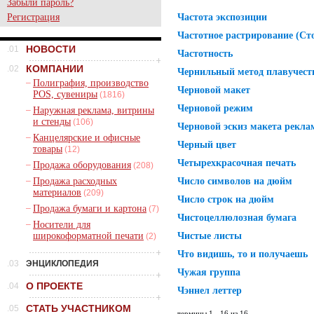
Забыли пароль?
Регистрация
Частота экспозиции
Частотное растрирование (Cт
НОВОСТИ
.01
Частотность
КОМПАНИИ
.02
Чернильный метод плавучести
–
Полиграфия, производство
Черновой макет
POS, сувениры
(1816)
Черновой режим
–
Наружная реклама, витрины
и стенды
(106)
Черновой эскиз макета рекл
–
Канцелярские и офисные
Черный цвет
товары
(12)
Четырехкрасочная печать
–
Продажа оборудования
(208)
–
Продажа расходных
Число символов на дюйм
материалов
(209)
Число строк на дюйм
–
Продажа бумаги и картона
(7)
Чистоцеллюлозная бумага
–
Носители для
широкоформатной печати
Чистые листы
(2)
Что видишь, то и получаешь
.03
ЭНЦИКЛОПЕДИЯ
Чужая группа
О ПРОЕКТЕ
.04
Чэннел леттер
СТАТЬ УЧАСТНИКОМ
.05
термины 1 - 16 из 16