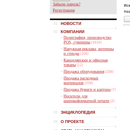
Забыли пароль?
Иск
Регистрация
Наз
НОВОСТИ
.01
КОМПАНИИ
.02
–
Полиграфия, производство
POS, сувениры
(1816)
–
Наружная реклама, витрины
и стенды
(106)
–
Канцелярские и офисные
товары
(12)
–
Продажа оборудования
(208)
–
Продажа расходных
материалов
(209)
–
Продажа бумаги и картона
(7)
–
Носители для
широкоформатной печати
(2)
ЭНЦИКЛОПЕДИЯ
.03
О ПРОЕКТЕ
.04