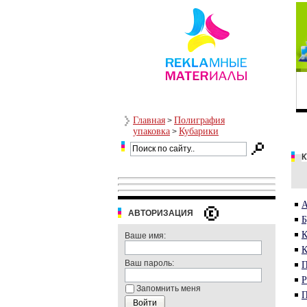
Главная
Полиграфия
>
упаковка
Кубарики
>
АВТОРИЗАЦИЯ
Б
К
Ваше имя:
К
Ваш пароль:
П
Р
Запомнить меня
П