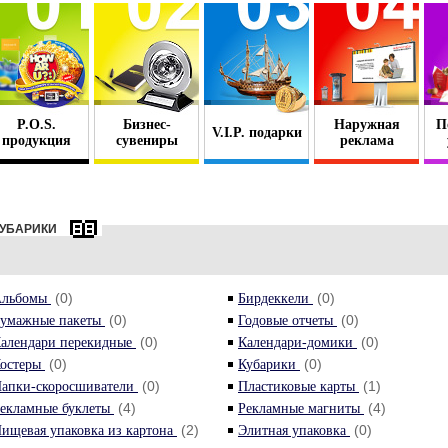
P.O.S.
Бизнес-
Наружная
П
V.I.P. подарки
продукция
сувениры
реклама
КУБАРИКИ
(0)
(0)
Альбомы
Бирдеккели
(0)
(0)
умажные пакеты
Годовые отчеты
(0)
(0)
алендари перекидные
Календари-домики
(0)
(0)
остеры
Кубарики
(0)
(1)
апки-скоросшиватели
Пластиковые карты
(4)
(4)
екламные буклеты
Рекламные магниты
(2)
(0)
ищевая упаковка из картона
Элитная упаковка