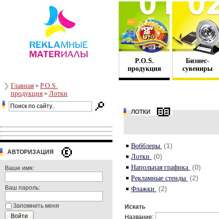
P.O.S.
Бизнес-
продукция
сувениры
Главная
P.O.S.
>
продукция
Лотки
>
ЛОТКИ
(1)
Вобблеры
АВТОРИЗАЦИЯ
(0)
Лотки
(0)
Напольная графика
Ваше имя:
(2)
Рекламные стенды
Ваш пароль:
(2)
Флажки
Запомнить меня
Искать
Название: