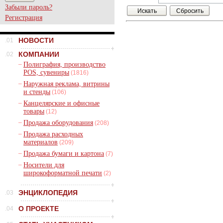
Забыли пароль?
Регистрация
НОВОСТИ
.01
КОМПАНИИ
.02
–
Полиграфия, производство
POS, сувениры
(1816)
–
Наружная реклама, витрины
и стенды
(106)
–
Канцелярские и офисные
товары
(12)
–
Продажа оборудования
(208)
–
Продажа расходных
материалов
(209)
–
Продажа бумаги и картона
(7)
–
Носители для
широкоформатной печати
(2)
ЭНЦИКЛОПЕДИЯ
.03
О ПРОЕКТЕ
.04