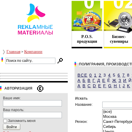
P.O.S.
Бизнес-
продукция
сувениры
Главная
Компании
>
ПОЛИГРАФИЯ, ПРОИЗВОДСТ
ВСЕ
0
1
2
3
4
5
6
7
8
А
Б
В
Г
Д
Е
Ё
Ж
З
И
A
B
C
D
E
F
G
H
I
J
K
АВТОРИЗАЦИЯ
Ваше имя:
Искать
Название:
Ваш пароль:
Запомнить меня
Регион: