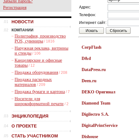
Забыли пароль?
Адрес:
Регистрация
Телефон:
НОВОСТИ
.01
Интернет сайт:
.02
КОМПАНИИ
–
Полиграфия, производство
POS, сувениры
/ 1816
CorpFlash
–
Наружная реклама, витрины
и стенды
/ 106
D&d
–
Канцелярские и офисные
товары
/ 12
DataPress.ru
–
Продажа оборудования
/ 208
–
Продажа расходных
Deen.ru
материалов
/ 209
–
Продажа бумаги и картона
/ 7
DEKO Оригинал
–
Носители для
Diamond Team
широкоформатной печати
/ 2
Digilectro S.A.
ЭНЦИКЛОПЕДИЯ
.03
DigitalPrintService
О ПРОЕКТЕ
.04
СТАТЬ УЧАСТНИКОМ
.05
Dishouse