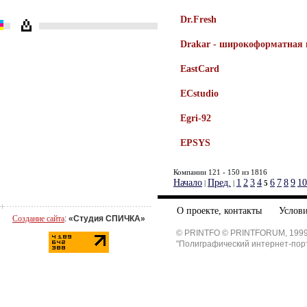
Dr.Fresh
Drakar - широкоформатная 
EastCard
ECstudio
Egri-92
EPSYS
Компании 121 - 150 из 1816
Начало
Пред.
1
2
3
4
6
7
8
9
10
|
|
5
О проекте, контакты
Услови
Создание сайта
:
«Студия СПИЧКА»
© PRINTFO © PRINTFORUM, 1999
"Полиграфический интернет-пор