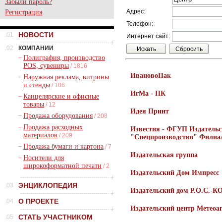
Забыли пароль?
Адрес:
Регистрация
Телефон:
НОВОСТИ
.01
Интернет сайт:
.02
КОМПАНИИ
–
Полиграфия, производство
POS, сувениры
/ 1816
ИвановоПак
–
Наружная реклама, витрины
и стенды
/ 106
ИгМа - ПК
–
Канцелярские и офисные
товары
/ 12
Идея Принт
–
Продажа оборудования
/ 208
–
Продажа расходных
Известия - ФГУП Издательс
материалов
/ 209
"Спецпроизводство" Филиа
–
Продажа бумаги и картона
/ 7
Издательская группа
–
Носители для
широкоформатной печати
/ 2
Издательский Дом Импресс
ЭНЦИКЛОПЕДИЯ
.03
Издательский дом Р.О.С.-К
О ПРОЕКТЕ
.04
Издательский центр Метеоаг
СТАТЬ УЧАСТНИКОМ
.05