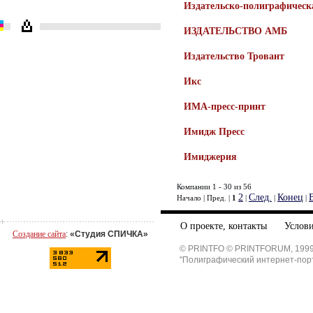
Издательско-полиграфическ
ИЗДАТЕЛЬСТВО АМБ
Издательство Тровант
Икс
ИМА-пресс-принт
Имидж Пресс
Имиджерия
Компании 1 - 30 из 56
2
След.
Конец
Начало | Пред. |
1
|
|
|
О проекте, контакты
Услови
Создание сайта
:
«Студия СПИЧКА»
© PRINTFO © PRINTFORUM, 1999
"Полиграфический интернет-пор