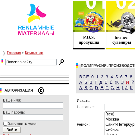
P.O.S.
Бизнес-
продукция
сувениры
Главная
Компании
>
ПОЛИГРАФИЯ, ПРОИЗВОДСТ
ВСЕ
0
1
2
3
4
5
6
7
8
А
Б
В
Г
Д
Е
Ё
Ж
З
И
A
B
C
D
E
F
G
H
I
J
K
АВТОРИЗАЦИЯ
Ваше имя:
Искать
Название:
Ваш пароль:
Запомнить меня
Регион: