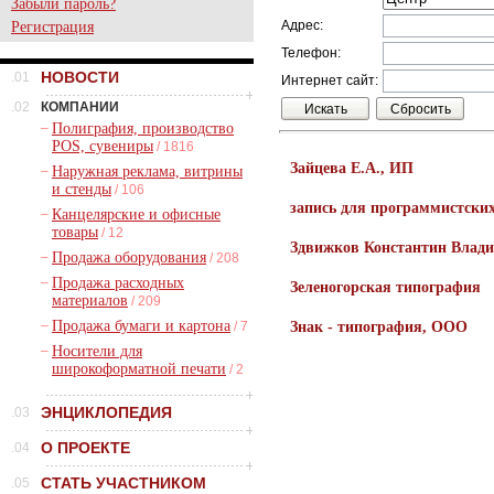
Забыли пароль?
Адрес:
Регистрация
Телефон:
НОВОСТИ
.01
Интернет сайт:
.02
КОМПАНИИ
–
Полиграфия, производство
POS, сувениры
/ 1816
Зайцева Е.А., ИП
–
Наружная реклама, витрины
и стенды
/ 106
запись для программистски
–
Канцелярские и офисные
товары
/ 12
Здвижков Константин Влад
–
Продажа оборудования
/ 208
–
Продажа расходных
Зеленогорская типография
материалов
/ 209
–
Продажа бумаги и картона
/ 7
Знак - типография, ООО
–
Носители для
широкоформатной печати
/ 2
ЭНЦИКЛОПЕДИЯ
.03
О ПРОЕКТЕ
.04
СТАТЬ УЧАСТНИКОМ
.05