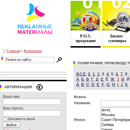
P.O.S.
Бизнес-
продукция
сувениры
Главная
Компании
>
ПОЛИГРАФИЯ, ПРОИЗВОДСТ
ВСЕ
0
1
2
3
4
5
6
7
8
А
Б
В
Г
Д
Е
Ё
Ж
З
И
A
B
C
D
E
F
G
H
I
J
K
АВТОРИЗАЦИЯ
Ваше имя:
Искать
Название:
Ваш пароль:
Запомнить меня
Регион: