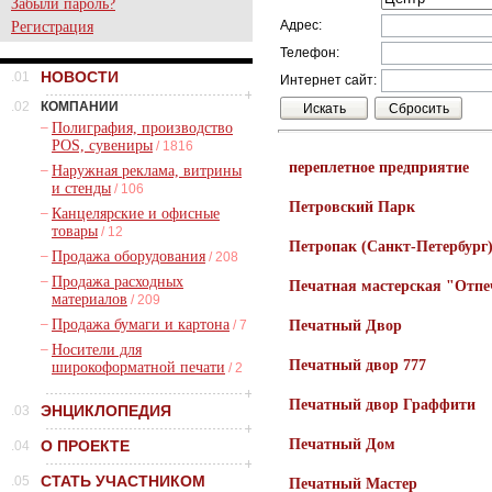
Забыли пароль?
Адрес:
Регистрация
Телефон:
НОВОСТИ
.01
Интернет сайт:
.02
КОМПАНИИ
–
Полиграфия, производство
POS, сувениры
/ 1816
переплетное предприятие
–
Наружная реклама, витрины
и стенды
/ 106
Петровский Парк
–
Канцелярские и офисные
товары
/ 12
Петропак (Санкт-Петербург
–
Продажа оборудования
/ 208
–
Продажа расходных
Печатная мастерская "Отпе
материалов
/ 209
–
Продажа бумаги и картона
/ 7
Печатный Двор
–
Носители для
Печатный двор 777
широкоформатной печати
/ 2
Печатный двор Граффити
ЭНЦИКЛОПЕДИЯ
.03
Печатный Дом
О ПРОЕКТЕ
.04
СТАТЬ УЧАСТНИКОМ
.05
Печатный Мастер