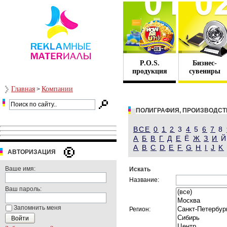
P.O.S.
Бизнес-
продукция
сувениры
Главная
Компании
>
ПОЛИГРАФИЯ, ПРОИЗВОДСТ
ВСЕ
0
1
2
3
4
5
6
7
8
А
Б
В
Г
Д
Е
Ё
Ж
З
И
A
B
C
D
E
F
G
H
I
J
K
АВТОРИЗАЦИЯ
Ваше имя:
Искать
Название:
Ваш пароль:
Запомнить меня
Регион: